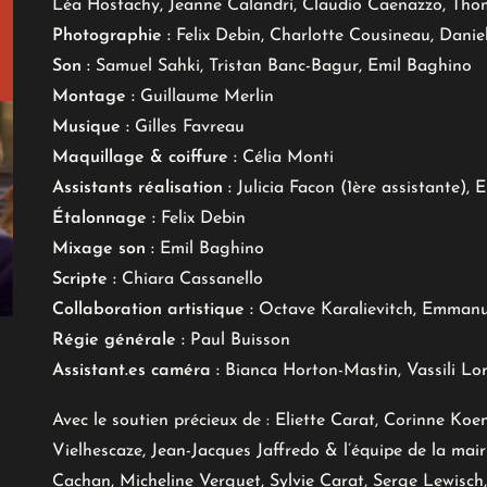
Léa Hostachy, Jeanne Calandri, Claudio Caenazzo, Th
Photographie :
Felix Debin, Charlotte Cousineau, Daniel
Son :
Samuel Sahki, Tristan Banc-Bagur, Emil Baghino
Montage :
Guillaume Merlin
Musique :
Gilles Favreau
Maquillage & coiffure :
Célia Monti
Assistants réalisation :
Julicia Facon (1ère assistante), 
Étalonnage :
Felix Debin
Mixage son :
Emil Baghino
Scripte :
Chiara Cassanello
Collaboration artistique :
Octave Karalievitch, Emmanue
Régie générale :
Paul Buisson
Assistant.es caméra :
Bianca Horton-Mastin, Vassili Lor
Avec le soutien précieux de : Eliette Carat, Corinne K
Vielhescaze, Jean-Jacques Jaffredo & l’équipe de la ma
Cachan, Micheline Verguet, Sylvie Carat, Serge Lewisch,